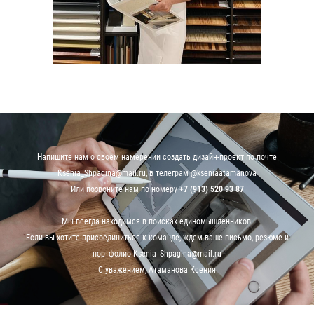
Напишите нам о своем намерении создать дизайн-проект по почте
Ksenia_Shpagina@mail.ru, в телеграм
@kseniaatamanova
Или позвоните нам по номеру
+7 (913) 520 93 87
Мы всегда находимся в поисках единомышленников.
Если вы хотите присоединиться к команде, ждем ваше письмо, резюме и
портфолио Ksenia_Shpagina@mail.ru
С уважением, Атаманова Ксения