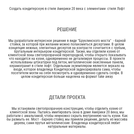
Создать кондитерскую в стиле Америки 20 века с элементами стиля Лофт
РЕШЕНИЕ
Мы разработали интересное решение в виде "Бруклинского моста" - барной
стойки, за которой при желании можно полакомиться десертами. В целом
концепция нежных, элегантных десертов на контрасте сочетается с грубым,
брутальным интерьером кондитерской. Также, мы отделили кухню от
клиентской зоны светопрозрачной перегородкой, чтобы открыто показывать
что находится на кухне, одновременно не детализируя процессы. В проекте
использованы штукатурки под бетон, металлические окисленные панели,
керамогранит в стиле лофт. Отдельным экземпляром является зеркало на
входе, которое владелица Кондитерской задекорировала сама, чтобы
посетители могли на себя посмотреть и одновременно сделать селфи. В
целом кондитерская больше нацелена на формат take away.
ДЕТАЛИ ПРОЕКТА
Мы установили светопрозрачную конструкцию, чтобы отделить кухню от
клиентской зоны. Пытаясь имитировать окна в доме Америки 20 века, мы
работали с амальгамой, чтобы немножко скрыть внутреннюю часть кухни. Как
бы размыть ее. Мост - барную стойку, мы приняли решение, делать из массива
дерева, сами прутья металлические. Владелица кондитерской любит
натуральные материалы.