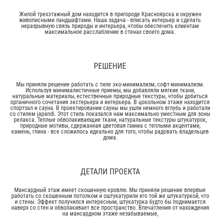
Жилой трехэтажный дом находится в пригороде Красноярска и окружен
живописными ландшафтами. Наша задача - вписать интерьер и сделать
неразрывную связь природы и интерьера, чтобы обеспечить клиентам
максимальное расслабление в стенах своего дома.
РЕШЕНИЕ
Мы приняли решение работать с тиле эко-минимализм, софт-минимализм.
Используя минималистичные приемы, мы добавляли мягкие ткани,
натуральные материалы, естественные природные текстуры, чтобы добиться
органичного сочетания экстерьера и интерьера. В цокольном этаже находится
спортзал и сауна. В проектировании сауны мы ушли немного вглубь и работали
со стилем japandi. Этот стиль показался нам максимально уместным для зоны
релакса. Теплые обволакивающие ткани, натуральные текстуры штукатурок,
природные мотивы, сдержанная цветовая гамма с теплыми акцентами,
камень, глина - все сложилось идеально для того, чтобы радовать владельцев
дома.
ДЕТАЛИ ПРОЕКТА
Мансардный этаж имеет скошенную кровлю. Мы приняли решение впервые
работать со скошенным потолком и оштукатурили его той же штукатуркой, что
и стены. Эффект получился интересным, штукатурка будто бы поднимается
наверх со стен и обволакивает все пространство. Впечатления от нахождения
на мансардном этаже незабываемые,